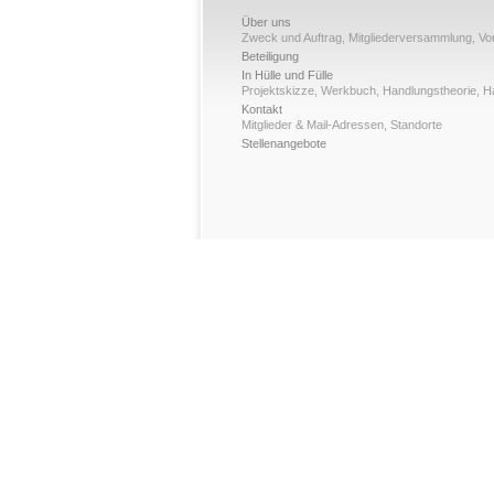
Über uns
Zweck und Auftrag
,
Mitgliederversammlung
,
Vo
Beteiligung
In Hülle und Fülle
Projektskizze
,
Werkbuch
,
Handlungstheorie
,
H
Kontakt
Mitglieder & Mail-Adressen
,
Standorte
Stellenangebote