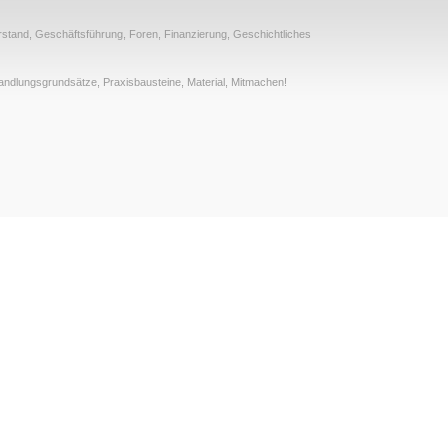
rstand
,
Geschäftsführung
,
Foren
,
Finanzierung
,
Geschichtliches
andlungsgrundsätze
,
Praxisbausteine
,
Material
,
Mitmachen!