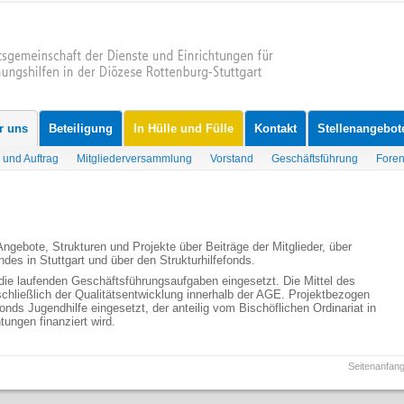
r uns
Beteiligung
In Hülle und Fülle
Kontakt
Stellenangebot
 und Auftrag
Mitgliederversammlung
Vorstand
Geschäftsführung
Fore
Angebote, Strukturen und Projekte über Beiträge der Mitglieder, über
ndes in Stuttgart und über den Strukturhilfefonds.
 die laufenden Geschäftsführungsaufgaben eingesetzt. Die Mittel des
hließlich der Qualitätsentwicklung innerhalb der AGE. Projektbezogen
onds Jugendhilfe eingesetzt, der anteilig vom Bischöflichen Ordinariat in
tungen finanziert wird.
Seitenanfan